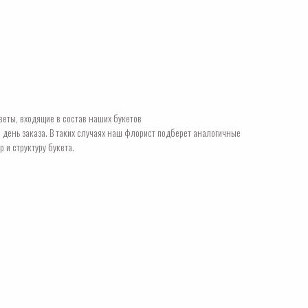
веты, входящие в состав наших букетов
в день заказа. В таких случаях наш флорист подберет аналогичные
р и структуру букета.